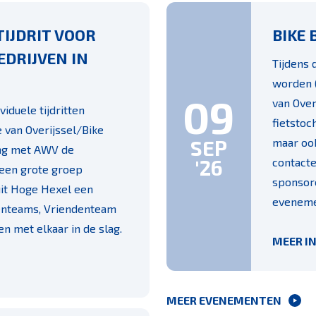
IJDRIT VOOR
BIKE 
EDRIJVEN IN
Tijdens 
worden 
09
van Over
viduele tijdritten
fietstoc
 van Overijssel/Bike
SEP
maar ook
ng met AWV de
'26
contacte
een grote groep
sponsore
it Hoge Hexel een
eveneme
venteams, Vriendenteam
 met elkaar in de slag.
MEER I
MEER EVENEMENTEN