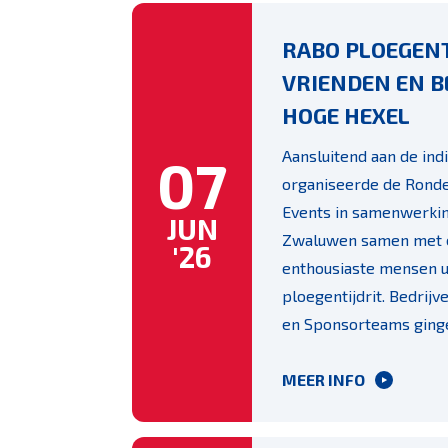
RABO PLOEGENT
VRIENDEN EN B
HOGE HEXEL
Aansluitend aan de indi
07
organiseerde de Ronde
Events in samenwerki
JUN
Zwaluwen samen met 
'26
enthousiaste mensen u
ploegentijdrit. Bedrij
en Sponsorteams gingen
MEER INFO