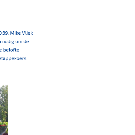
0:39. Mike Vliek
n nodig om de
e belofte
 etappekoers