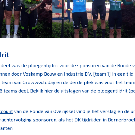
rit
rdeel was de ploegentijdrit voor de sponsoren van de Ronde va
en door Voskamp Bouw en Industrie B.V. [team 1] in een tijd v
team van Growww.today en de derde plek was voor het team 
6 teams deel. Bekijk hier
de uitslagen van de ploegentijdrit
(pd
ccount
van de Ronde van Overijssel vind je het verslag en de u
chtervolging sponsoren, als het DK tijdrijden in Bornerbroek
lanten.