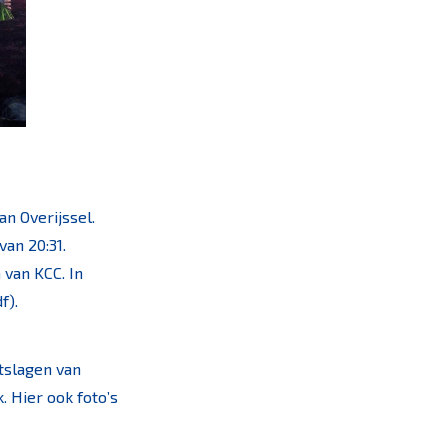
n Overijssel.
an 20:31.
van KCC. In
f).
itslagen van
. Hier ook foto’s