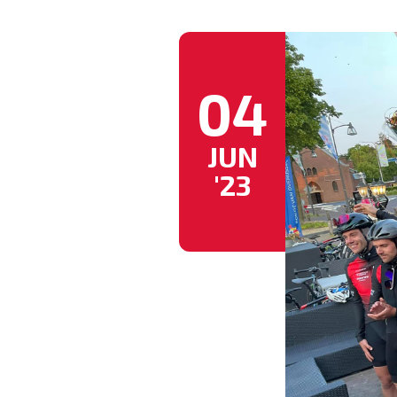
04
JUN
'23