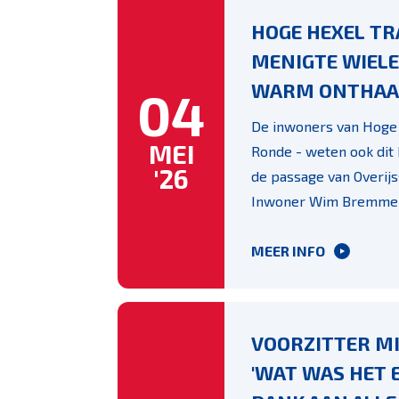
HOGE HEXEL T
MENIGTE WIEL
WARM ONTHAA
04
De inwoners van Hoge 
MEI
Ronde - weten ook dit 
'26
de passage van Overij
Inwoner Wim Bremmer 
MEER INFO
VOORZITTER MI
'WAT WAS HET 