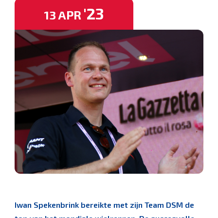
'23
13
APR
Iwan Spekenbrink bereikte met zijn Team DSM de