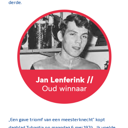
derde.
„Een gave triomf van een meesterknecht” kopt
dagblad Tubantia op maandag 6 mei 1974. „Ik voelde